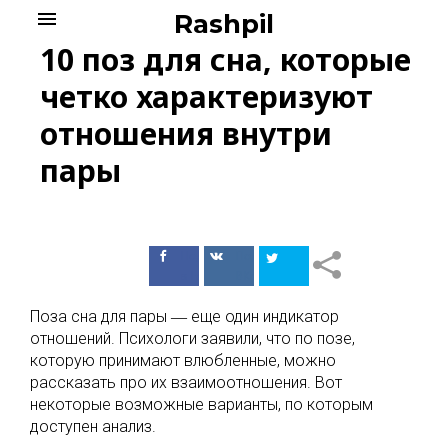
Skip
menu
Rashpil
to
10 поз для сна, которые
content
четко характеризуют
отношения внутри
пары
Поделиться
Поделиться
в Facebook
ВКонтакте
Поза сна для пары ― еще один индикатор
отношений. Психологи заявили, что по позе,
которую принимают влюбленные, можно
рассказать про их взаимоотношения. Вот
некоторые возможные варианты, по которым
доступен анализ.