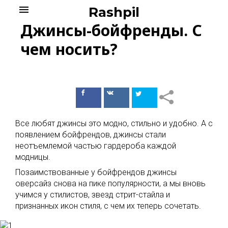
Skip
menu
Rashpil
to
Джинсы-бойфренды. С
content
чем носить?
Поделиться
Поделиться
в Facebook
ВКонтакте
Все любят джинсы это модно, стильно и удобно. А с
появлением бойфрендов, джинсы стали
неотъемлемой частью гардероба каждой
модницы.
Позаимствованные у бойфрендов джинсы
оверсайз снова на пике популярности, а мы вновь
учимся у стилистов, звезд стрит-стайла и
признанных икон стиля, с чем их теперь сочетать.