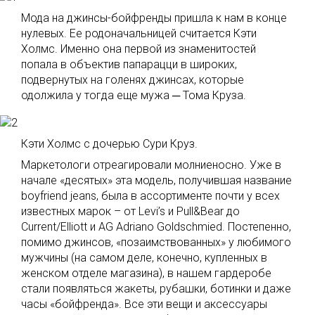
Мода на джинсы-бойфренды пришла к нам в конце
нулевых. Ее родоначальницей считается Кэти
Холмс. Именно она первой из знаменитостей
попала в объектив папарацци в широких,
подвернутых на голенях джинсах, которые
одолжила у тогда еще мужа ─ Тома Круза.
Кэти Холмс с дочерью Сури Круз.
Маркетологи отреагировали молниеносно. Уже в
начале «десятых» эта модель, получившая название
boyfriend jeans, была в ассортименте почти у всех
известных марок – от Levi’s и Pull&Bear до
Current/Elliott и AG Adriano Goldschmied. Постепенно,
помимо джинсов, «позаимствованных» у любимого
мужчины (на самом деле, конечно, купленных в
женском отделе магазина), в нашем гардеробе
стали появляться жакеты, рубашки, ботинки и даже
часы «бойфренда». Все эти вещи и аксессуары