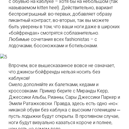
с обувью на каблуке – хотя бы на небольшом (так
называемом kitten heel). Действительно, вариант
беспроигрышный: во-первых, добавляет образу
пикантный контраст, во-вторых, так вы можете
быть уверены в том, что ваши ноги даже в широких
«бойфрендах» смотрятся соблазнительно.
Любимые сочетания всех fashionistas – с
лодочками, босоножками и ботильонами.
Впрочем, все вышесказанное вовсе не означает,
что джинсы-бойфренды нельзя носить без
каблуков!
Смело дополняйте их балетками, кедами и
кроссовками. Пример берите с Миранды Керр,
Джессики Альбы, Рианны, Сары Джессики Паркер и
Эмили Ратажковски. Правда, здесь есть одно «но»:
никакой обуви без каблука с высоким голенищем ─
пусть лодыжки будут открыты. В противном случае,
ноги будут визуально казаться короче и полнее,
чем есть на самом деле.