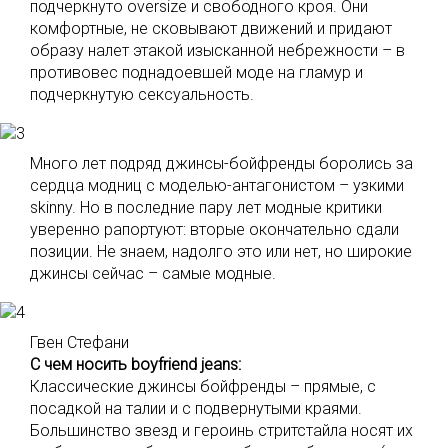
подчеркнуто oversize и свободного кроя. Они
комфортные, не сковывают движений и придают
образу налет этакой изысканной небрежности – в
противовес поднадоевшей моде на гламур и
подчеркнутую сексуальность.
Много лет подряд джинсы-бойфренды боролись за
сердца модниц с моделью-антагонистом – узкими
skinny. Но в последние пару лет модные критики
уверенно рапортуют: вторые окончательно сдали
позиции. Не знаем, надолго это или нет, но широкие
джинсы сейчас – самые модные.
Гвен Стефани
С чем носить boyfriend jeans:
Классические джинсы бойфренды – прямые, с
посадкой на талии и с подвернутыми краями.
Большинство звезд и героинь стритстайла носят их