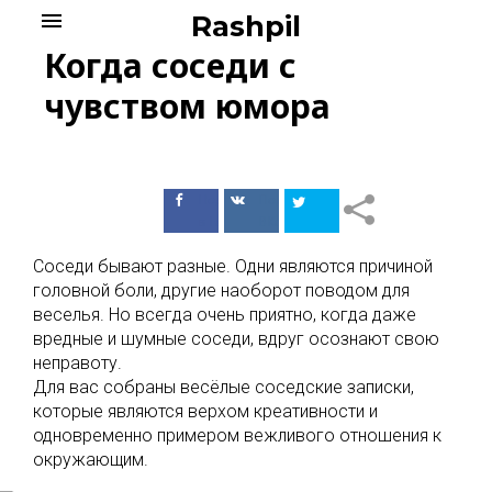
Skip
menu
Rashpil
to
Когда соседи с
content
чувством юмора
Поделиться
Поделиться
в Facebook
ВКонтакте
Соседи бывают разные. Одни являются причиной
головной боли, другие наоборот поводом для
веселья. Но всегда очень приятно, когда даже
вредные и шумные соседи, вдруг осознают свою
неправоту.
Для вас собраны весёлые соседские записки,
которые являются верхом креативности и
одновременно примером вежливого отношения к
окружающим.