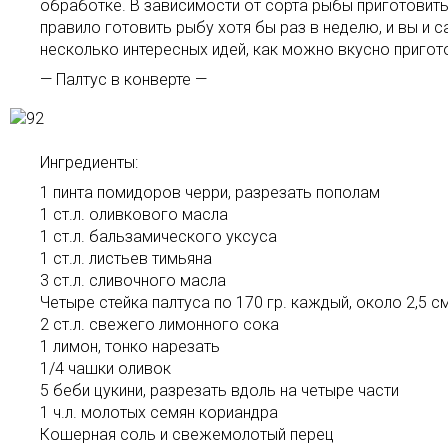
обработке. В зависимости от сорта рыбы приготовить
правило готовить рыбу хотя бы раз в неделю, и вы и
несколько интересных идей, как можно вкусно пригот
— Палтус в конверте —
Ингредиенты:
1 пинта помидоров черри, разрезать пополам
1 ст.л. оливкового масла
1 ст.л. бальзамического уксуса
1 ст.л. листьев тимьяна
3 ст.л. сливочного масла
Четыре стейка палтуса по 170 гр. каждый, около 2,5 с
2 ст.л. свежего лимонного сока
1 лимон, тонко нарезать
1/4 чашки оливок
5 беби цукини, разрезать вдоль на четыре части
1 ч.л. молотых семян кориандра
Кошерная соль и свежемолотый перец