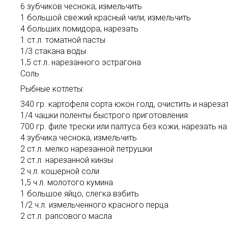
6 зубчиков чеснока, измельчить
1 большой свежий красный чили, измельчить
4 больших помидора, нарезать
1 ст.л. томатной пасты
1/3 стакана воды
1,5 ст.л. нарезанного эстрагона
Соль
Рыбные котлеты:
340 гр. картофеля сорта юкон голд, очистить и нарез
1/4 чашки поленты быстрого приготовления
700 гр. филе трески или палтуса без кожи, нарезать на 
4 зубчика чеснока, измельчить
2 ст.л. мелко нарезанной петрушки
2 ст.л. нарезанной кинзы
2 ч.л. кошерной соли
1,5 ч.л. молотого кумина
1 большое яйцо, слегка взбить
1/2 ч.л. измельченного красного перца
2 ст.л. рапсового масла