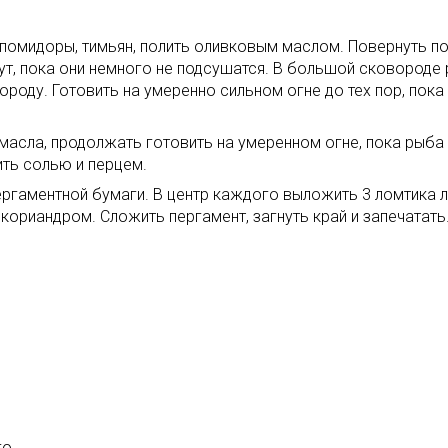
 помидоры, тимьян, полить оливковым маслом. Повернуть п
ут, пока они немного не подсушатся. В большой сковороде
роду. Готовить на умеренно сильном огне до тех пор, пока 
сла, продолжать готовить на умеренном огне, пока рыба н
ить солью и перцем.
ергаментной бумаги. В центр каждого выложить 3 ломтика 
 кориандром. Сложить пергамент, загнуть край и запечатать
го