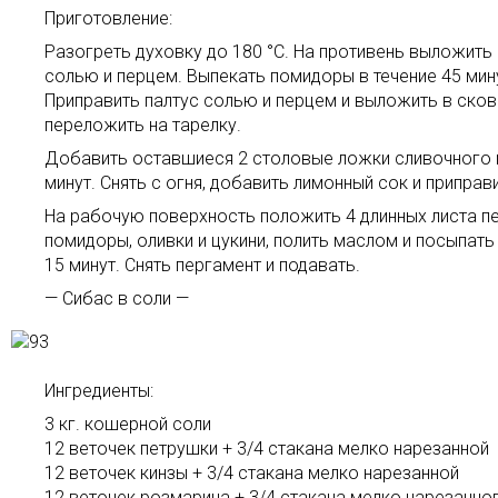
Приготовление:
Разогреть духовку до 180 °C. На противень выложить
солью и перцем. Выпекать помидоры в течение 45 мин
Приправить палтус солью и перцем и выложить в сково
переложить на тарелку.
Добавить оставшиеся 2 столовые ложки сливочного ма
минут. Снять с огня, добавить лимонный сок и приправ
На рабочую поверхность положить 4 длинных листа п
помидоры, оливки и цукини, полить маслом и посыпать
15 минут. Снять пергамент и подавать.
— Сибас в соли —
Ингредиенты:
3 кг. кошерной соли
12 веточек петрушки + 3/4 стакана мелко нарезанной
12 веточек кинзы + 3/4 стакана мелко нарезанной
12 веточек розмарина + 3/4 стакана мелко нарезанно