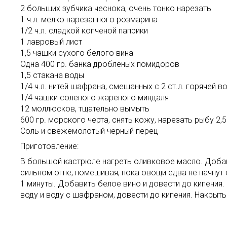
2 больших зубчика чеснока, очень тонко нарезать
1 ч.л. мелко нарезанного розмарина
1/2 ч.л. сладкой копченой паприки
1 лавровый лист
1,5 чашки сухого белого вина
Одна 400 гр. банка дробленых помидоров
1,5 стакана воды
1/4 ч.л. нитей шафрана, смешанных с 2 ст.л. горячей в
1/4 чашки соленого жареного миндаля
12 моллюсков, тщательно вымыть
600 гр. морского черта, снять кожу, нарезать рыбу 2,
Соль и свежемолотый черный перец
Приготовление:
В большой кастрюле нагреть оливковое масло. Добави
сильном огне, помешивая, пока овощи едва не начнут 
1 минуты. Добавить белое вино и довести до кипения.
воду и воду с шафраном, довести до кипения. Накрыть