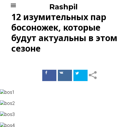
Skip
menu
Rashpil
to
12 изумительных пар
content
босоножек, которые
будут актуальны в этом
сезоне
Поделиться
Поделиться
в Facebook
ВКонтакте