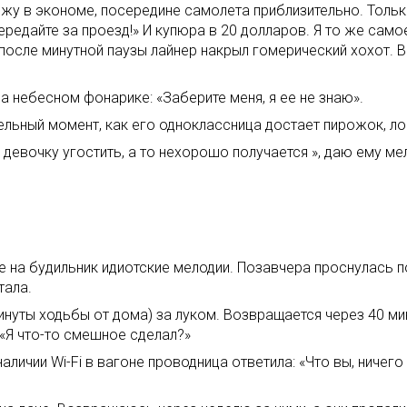
жу в экономе, посередине самолета приблизительно. Тольк
передайте за проезд!» И купюра в 20 долларов. Я то же са
, после минутной паузы лайнер накрыл гомерический хохот. В
 небесном фонарике: «Заберите меня, я ее не знаю».
ельный момент, как его одноклассница достает пирожок, ло
девочку угостить, а то нехорошо получается », даю ему ме
не на будильник идиотские мелодии. Позавчера проснулась п
тала.
уты ходьбы от дома) за луком. Возвращается через 40 минут
 «Я что-то смешное сделал?»
ичии Wi-Fi в вагоне проводница ответила: «Что вы, ничего 