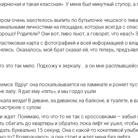
ирнючая и такая классная». У меня был минутный ступор, а 
ром очень захотелось выпить по бутылочке чешского пива.
гинальными личностями на площадке, которых всегда с опас
орошо! Родители? Они вот, пиво пьют, а говорят, что квас!» 
астиковая карта с фотографией и всей информацией о влад
ялись. Оказалось, мой брат сказал ей, что теперь, предъя
что это так мило. Подхожу к зеркалу… а он мне расплывшей
ремся. Вдруг она поскальзывается на ламинате и роняет пу
е лапу. Я дал ему «пять», и мы гордо ушли.
ла везде! В диване, за диваном, на балконе, в туалете, в в
 кастрюле с супом.
и ждет. Понимаю, что что-то не так с кроссовками — забыл 
ть сбегать до квартиры и обратно, пока лифт не ушел, чтоб
ать буквально 15 секунд. Она с какой-то кокетливой улыбк
жно-то? Возвращаюсь, а она стоит и ждет меня без лифта.