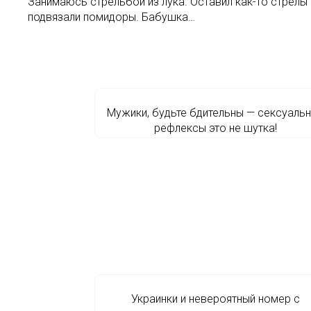
Занимаюсь стрельбой из лука. Оставил как-то стрелы 
подвязали помидоры. Бабушка…
Мужики, будьте бдительны — ceкcуaль
рефлексы это не шутка!
Украинки и невероятный номер с