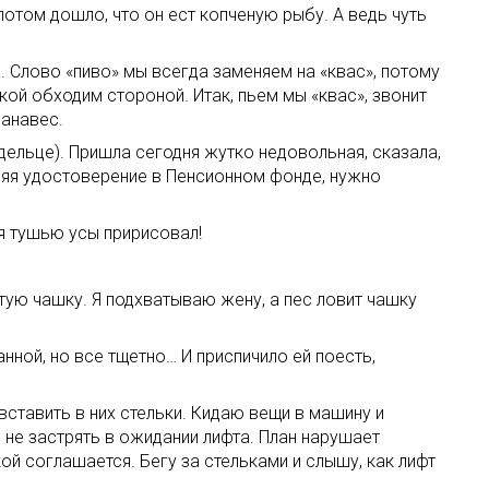
потом дошло, что он ест копченую рыбу. А ведь чуть
 Слово «пиво» мы всегда заменяем на «квас», потому
кой обходим стороной. Итак, пьем мы «квас», звонит
Занавес.
ельце). Пришла сегодня жутко недовольная, сказала,
вляя удостоверение в Пенсионном фонде, нужно
ся тушью усы пририсовал!
стую чашку. Я подхватываю жену, а пес ловит чашку
анной, но все тщетно… И приспичило ей поесть,
вставить в них стельки. Кидаю вещи в машину и
ы не застрять в ожидании лифта. План нарушает
ой соглашается. Бегу за стельками и слышу, как лифт