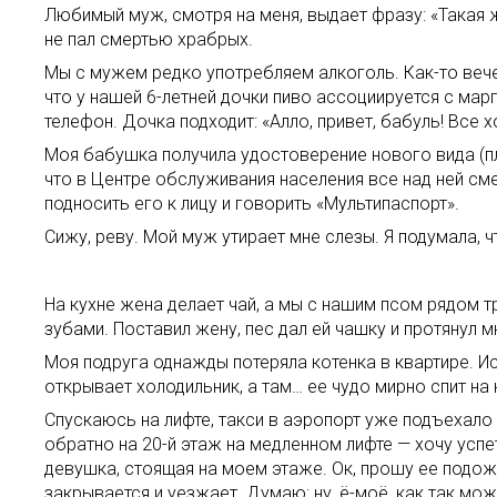
Любимый муж, смотря на меня, выдает фразу: «Такая ж
не пал смертью храбрых.
Мы с мужем редко употребляем алкоголь. Как-то вече
что у нашей 6-летней дочки пиво ассоциируется с мар
телефон. Дочка подходит: «Алло, привет, бабуль! Все х
Моя бабушка получила удостоверение нового вида (пл
что в Центре обслуживания населения все над ней сме
подносить его к лицу и говорить «Мультипаспорт».
Сижу, реву. Мой муж утирает мне слезы. Я подумала, 
На кухне жена делает чай, а мы с нашим псом рядом т
зубами. Поставил жену, пес дал ей чашку и протянул мн
Моя подруга однажды потеряла котенка в квартире. Иска
открывает холодильник, а там… ее чудо мирно спит на
Спускаюсь на лифте, такси в аэропорт уже подъехало 
обратно на 20-й этаж на медленном лифте — хочу успе
девушка, стоящая на моем этаже. Ок, прошу ее подожд
закрывается и уезжает. Думаю: ну, ё-моё, как так мо