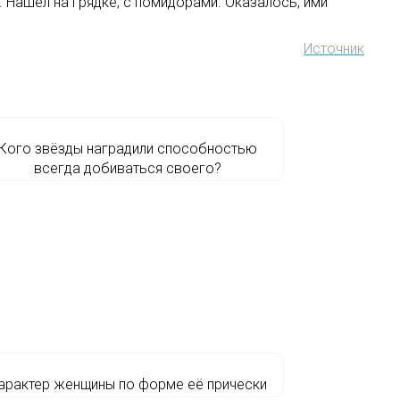
. Нашел на грядке, с помидорами. Оказалось, ими
Источник
Кого звёзды наградили способностью
всегда добиваться своего?
арактер женщины по форме её прически