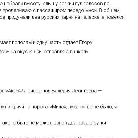
о набрали высоту, слышу легкий гул голосов по
мое проделываю с пассажиром передо мной. В общем,
се придумали два русских парня на галерке, а повелся
мает пополам и одну часть отдает Егору.
лочь на вкусняшки, отправляю в школу.
од «Ака-47», вчера под Валерия Леонтьева —
 и кричит с порога: «Милая, лука нигде не было, я
такого быть не может, вагон два раза в сутки