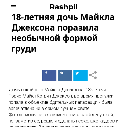
Skip
menu
Rashpil
to
18-летняя дочь Майкла
content
Джексона поразила
необычной формой
груди
Поделиться
Поделиться
в Facebook
ВКонтакте
Дочь покойного Майкла Джексона, 18-летняя
Пэрис-Майкл Кэтрин Джексон, во время прогулки
попала в объектив бдительных папарацци и была
запечатлена не в самом лучшем свете.
Фотошпионы не охотились за молодой девушкой,
но, заметив ее, решили сделать несколько кадров и