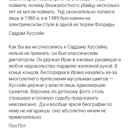
поймете, почему безжалостного убийцу несколько
лет не могли поймать. Тед окончательно попался
лишь в 1980-е, и в 1989 был казнен на
электрическом стуле в одной из тюрем Флориды.
Саддам Хуссейн
Как бы вы ни относились к Саддаму Хуссейну,
нельзя не признать: он был классическим
диктатором. Он держал Ирак в ежовых рукавицах и
любое недовольство подавлял железной рукой. В
конце концов, беспорядки в Ираке начались из-за
многолетнего притеснения мусульман-шиитов —
Хуссейн держал у власти лишь единоверцев-
суннитов. Впрочем, по детскому фото столь
страшную и грозную судьбу предсказать
невозможно. Да и вообще яркой биографии по
нему не нагадаешь: оно абсолютно ничем не
примечательно.
Пол Пот