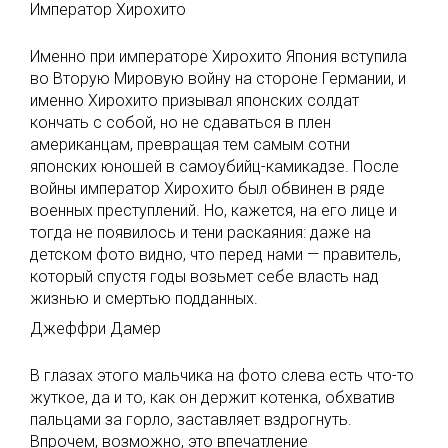
Император Хирохито
Именно при императоре Хирохито Япония вступила
во Вторую Мировую войну на стороне Германии, и
именно Хирохито призывал японских солдат
кончать с собой, но не сдаваться в плен
американцам, превращая тем самым сотни
японских юношей в самоубийц-камикадзе. После
войны император Хирохито был обвинен в ряде
военных преступлений. Но, кажется, на его лице и
тогда не появилось и тени раскаяния: даже на
детском фото видно, что перед нами — правитель,
который спустя годы возьмет себе власть над
жизнью и смертью подданных.
Джеффри Дамер
В глазах этого мальчика на фото слева есть что-то
жуткое, да и то, как он держит котенка, обхватив
пальцами за горло, заставляет вздрогнуть.
Впрочем, возможно, это впечатление