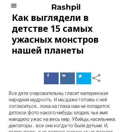
Skip
menu
Rashpil
to
Как выглядели в
content
детстве 15 самых
ужасных монстров
нашей планеты
Поделиться
Поделиться
в Facebook
ВКонтакте
Все дети очаровательны, гласит материнская
народная мудрость. И мы даже готовы с ней
согласиться… пока на глаза нам не попадется
детское фото какого-нибудь злодея, чье имя
наводило ужас на весь мир. Убийцы, насильники,
диктаторы… все они когда-то были детьми. И,