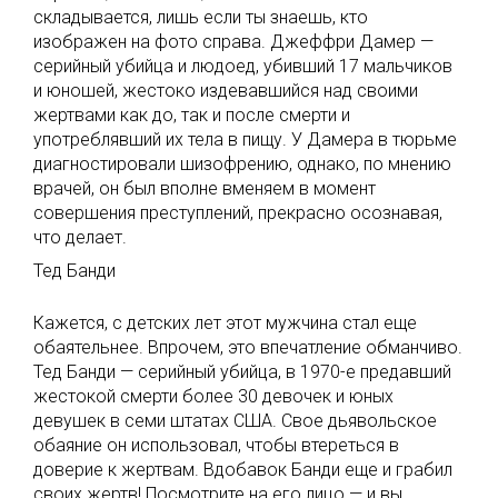
складывается, лишь если ты знаешь, кто
изображен на фото справа. Джеффри Дамер —
серийный убийца и людоед, убивший 17 мальчиков
и юношей, жестоко издевавшийся над своими
жертвами как до, так и после смерти и
употреблявший их тела в пищу. У Дамера в тюрьме
диагностировали шизофрению, однако, по мнению
врачей, он был вполне вменяем в момент
совершения преступлений, прекрасно осознавая,
что делает.
Тед Банди
Кажется, с детских лет этот мужчина стал еще
обаятельнее. Впрочем, это впечатление обманчиво.
Тед Банди — серийный убийца, в 1970-е предавший
жестокой смерти более 30 девочек и юных
девушек в семи штатах США. Свое дьявольское
обаяние он использовал, чтобы втереться в
доверие к жертвам. Вдобавок Банди еще и грабил
своих жертв! Посмотрите на его лицо — и вы