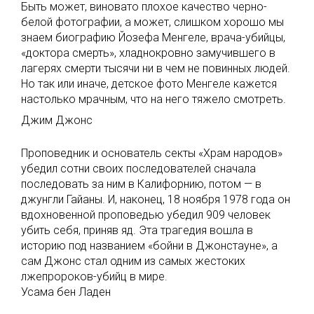
Быть может, виновато плохое качество черно-
белой фотографии, а может, слишком хорошо мы
знаем биографию Йозефа Менгеле, врача-убийцы,
«доктора смерть», хладнокровно замучившего в
лагерях смерти тысячи ни в чем не повинных людей.
Но так или иначе, детское фото Менгеле кажется
настолько мрачным, что на него тяжело смотреть.
Джим Джонс
Проповедник и основатель секты «Храм народов»
убедил сотни своих последователей сначала
последовать за ним в Калифорнию, потом — в
джунгли Гайаны. И, наконец, 18 ноября 1978 года он
вдохновенной проповедью убедил 909 человек
убить себя, приняв яд. Эта трагедия вошла в
историю под названием «бойни в Джонстауне», а
сам Джонс стал одним из самых жестоких
лжепророков-убийц в мире.
Усама бен Ладен