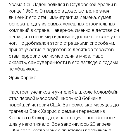
Усама бен Ладен родился в Саудовской Аравии в
конце 1950-х. Он вырос в довольстве, не зная
лишений: его отец, иммигрант из Йемена, сумел
основать одну из самых успешных строительных
компаний в стране. Наверное, именно в детстве он
решил, что весь мир и дальше должен лежать у его
ног. Но добивался этого страшными способами,
приняв участие в подготовке десятков терактов,
став террористом номер один в мире. Надо
сказать, самоуверенности в его взгляде с годами
не убавилось.
Эрик Харрис
Расстрел учеников и учителей в школе Коломбайн
стал первой массовой школьной бойней в
новейшей истории США. За несколько месяцев до
трагедии Эрик Харрис с семьей переехал из
Канзаса в Колорадо, и адаптация в новой школе
шла у него тяжело. Все закончилось 20 апреля
1999 года, когда Эрик с приятелем появились в