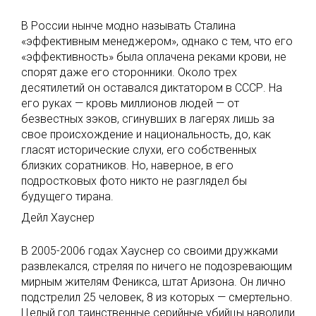
В России нынче модно называть Сталина
«эффективным менеджером», однако с тем, что его
«эффективность» была оплачена реками крови, не
спорят даже его сторонники. Около трех
десятилетий он оставался диктатором в СССР. На
его руках — кровь миллионов людей — от
безвестных зэков, сгинувших в лагерях лишь за
свое происхождение и национальность, до, как
гласят исторические слухи, его собственных
близких соратников. Но, наверное, в его
подростковых фото никто не разглядел бы
будущего тирана.
Дейл Хауснер
В 2005-2006 годах Хауснер со своими дружками
развлекался, стреляя по ничего не подозревающим
мирным жителям Феникса, штат Аризона. Он лично
подстрелил 25 человек, 8 из которых — смертельно.
Целый год таинственные серийные убийцы наводили