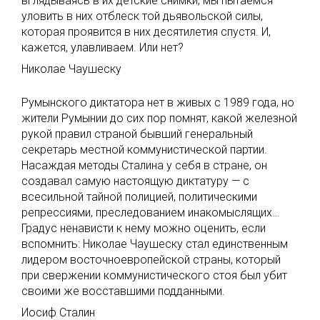
вглядываясь в их детские снимки, мы пытаемся
уловить в них отблеск той дьявольской силы,
которая проявится в них десятилетия спустя. И,
кажется, улавливаем. Или нет?
Николае Чаушеску
Румынского диктатора нет в живых с 1989 года, но
жители Румынии до сих пор помнят, какой железной
рукой правил страной бывший генеральный
секретарь местной коммунистической партии.
Насаждая методы Сталина у себя в стране, он
создавал самую настоящую диктатуру — с
всесильной тайной полицией, политическими
репрессиями, преследованием инакомыслящих…
Градус ненависти к нему можно оценить, если
вспомнить: Николае Чаушеску стал единственным
лидером восточноевропейской страны, который
при свержении коммунистического стоя был убит
своими же восставшими подданными.
Иосиф Сталин