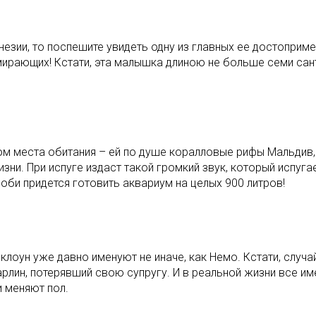
езии, то поспешите увидеть одну из главных ее достоприме
ымирающих! Кстати, эта малышка длиною не больше семи сан
м места обитания – ей по душе коралловые рифы Мальдив, 
ни. При испуге издаст такой громкий звук, который испугае
соби придется готовить аквариум на целых 900 литров!
лоун уже давно именуют не иначе, как Немо. Кстати, случа
рлин, потерявший свою супругу. И в реальной жизни все и
 меняют пол.