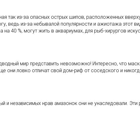
ная так из-за опасных острых шипов, расположенных вверху
гу, ведь из-за небывалой популярности и ажиотажа этот ви
на 40 %, могут жить в аквариумах, для рыб-хирургов искус
подводный мир представить невозможно! Интересно, что ма
еще они ловко отличат свой дом-риф от соседского и никогд
рдый и независимых нрав амазонок они не унаследовали. Э