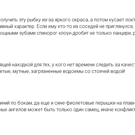
чить эту рыбку из-за яркого окраса, а потом кусает локти
вный характер. Если ему кто-то из соседей не приглянулся,
ощными зубами спинорог клоун дробит не только панцири, р
щей находкой для тех, у кого нет времени следить за качес
тые, мутные, загрязненные водоемы со стоячей водой!
иний по бокам, да еще и сине-фиолетовые перышки на плавн
ых ангелов может быть только один самец, иначе конфликто