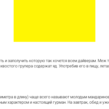
ть и заполучить которую так хочется всем дайверам. Меж т
хвостого групера содержат яд. Употребив его в пищу, летал
антиметра в длину) чаще всего называют молодым мандарино
ным характером и настоящий гурман. На завтрак, обед и ужи