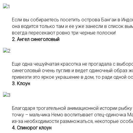
Если вы собираетесь посетить острова Бангаи в Индон
она водится только там и ее уже занесли в список в
всегда пересекают ровно три черные полоски!
2. Ангел синеголовый
Еще одна чешуйчатая красотка не прогадала с выборо
синеголовый очень пуглив и ведет одиночный образ жиз
привезти это яркое украшение в дом, то ради одной о
3. Клоун
Благодаря трогательной анимационной истории рыбку к
точку – мальчика Немо воспитывает отец-одиночка Ма
из-за необходимости размножаться, некоторые особи
4. Спинорог клоун