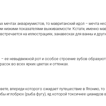
х мечтах аквариумистов, то мавританский идол – мечта не
ми низкими показателями выживаемости. Кстати, именно ма
стречается на иллюстрациях, занавесках для ванны и други
о – ее невыдвижной рот и особое строение зубов образуют 
асок во всех ярких цветах и оттенках.
ете, впереди которого ожидает путешествие в Японию, то э
бы иглобрюх (рыба фугу), яд которой токсичнее цианидов в