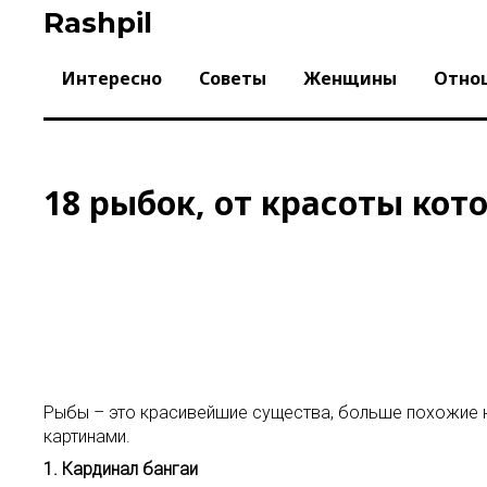
Skip
Rashpil
to
content
Интересно
Советы
Женщины
Отно
18 рыбок, от красоты кот
Рыбы – это красивейшие существа, больше похожие на
картинами.
1. Кардинал бангаи