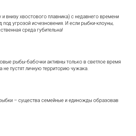
 и внизу хвостового плавника) с недавнего времени
д под угрозой исчезновения. И если рыбки-клоуны,
ственная среда губительна!
сковые рыбы-бабочки активны только в светлое время
а не пустят личную территорию чужака.
ти рыбки – существа семейные и единожды образовав