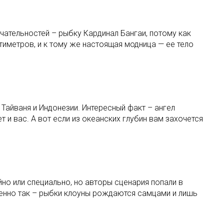
чательностей – рыбку Кардинал Бангаи, потому как
тиметров, и к тому же настоящая модница — ее тело
Тайваня и Индонезии. Интересный факт – ангел
т и вас. А вот если из океанских глубин вам захочется
йно или специально, но авторы сценария попали в
менно так – рыбки клоуны рождаются самцами и лишь