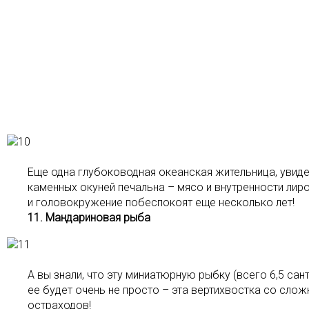
Еще одна глубоководная океанская жительница, увиде
каменных окуней печальна – мясо и внутренности лиро
и головокружение побеспокоят еще несколько лет!
11. Мандариновая рыба
А вы знали, что эту миниатюрную рыбку (всего 6,5 с
ее будет очень не просто – эта вертихвостка со слож
остраходов!