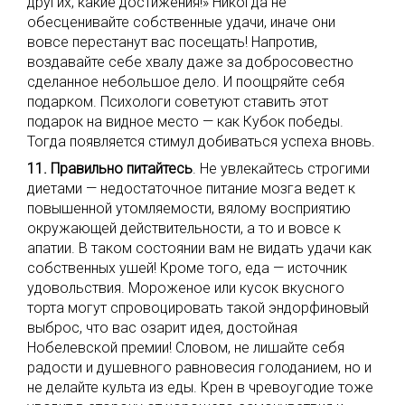
других, какие достижения!» Никогда не
обесценивайте собственные удачи, иначе они
вовсе перестанут вас посещать! Напротив,
воздавайте себе хвалу даже за добросовестно
сделанное небольшое дело. И поощряйте себя
подарком. Психологи советуют ставить этот
подарок на видное место — как Кубок победы.
Тогда появляется стимул добиваться успеха вновь.
11. Правильно питайтесь
. Не увлекайтесь строгими
диетами — недостаточное питание мозга ведет к
повышенной утомляемости, вялому восприятию
окружающей действительности, а то и вовсе к
апатии. В таком состоянии вам не видать удачи как
собственных ушей! Кроме того, еда — источник
удовольствия. Мороженое или кусок вкусного
торта могут спровоцировать такой эндорфиновый
выброс, что вас озарит идея, достойная
Нобелевской премии! Словом, не лишайте себя
радости и душевного равновесия голоданием, но и
не делайте культа из еды. Крен в чревоугодие тоже