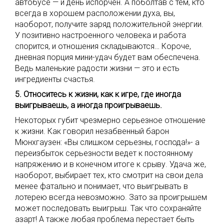
автобусе — и день испорчен. А поболтав с тем, кто
всегда в хорошем расположении духа, вы,
наоборот, получите заряд положительной энергии.
У позитивно настроенного человека и работа
спорится, и отношения складываются… Короче,
дневная порция мини-удач будет вам обеспечена.
Ведь маленькие радости жизни — это и есть
ингредиенты счастья.
5. Относитесь к жизни, как к игре, где иногда
выигрываешь, а иногда проигрываешь.
Некоторых губит чрезмерно серьезное отношение
к жизни. Как говорил незабвенный барон
Мюнхгаузен: «Вы слишком серьезны, господа!»- а
переизбыток серьезности ведет к постоянному
напряжению и в конечном итоге к срыву. Удача же,
наоборот, выбирает тех, кто смотрит на свои дела
менее фатально и понимает, что выигрывать в
лотерею всегда невозможно. Зато за проигрышем
может последовать выигрыш. Так что сохраняйте
азарт! А также любая проблема перестает быть