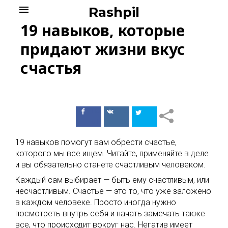
Skip
menu
Rashpil
to
19 навыков, которые
content
придают жизни вкус
счастья
Поделиться
Поделиться
в Facebook
ВКонтакте
19 навыков помогут вам обрести счастье,
которого мы все ищем. Читайте, применяйте в деле
и вы обязательно станете счастливым человеком.
Каждый сам выбирает — быть ему счастливым, или
несчастливым. Счастье — это то, что уже заложено
в каждом человеке. Просто иногда нужно
посмотреть внутрь себя и начать замечать также
все, что происходит вокруг нас. Негатив имеет