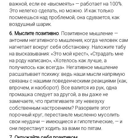
важной, если ее «высмеять» — работает на 100%.
Это нелегко сделать, но можно. И как только
посмеешься над проблемой, она сдувается, как
воздушный шарик.
6. Мыслите позитивно
. Позитивное мышление —
антоним негативного мышления, когда человек сам
нагнетает вокруг себя обстановку. Наложите табу
на высказывания: «Это мой крест», «Страдать мне
на роду написано», «Хотелось как лучше, а
получилось как всегда». Негативное мышление
расшатывает психику: ведь наши мысли напрямую
связаны с нашими поведенческими реакциями (как,
впрочем, и наоборот). Все валится из рук, одна
промашка следует за другой, а вы даже не
замечаете, что притягиваете эту невезуху
собственным настроением? Разорвите этот
порочный круг, перестаньте мысленно мусолить
свои неудачи — имеющиеся и гипотетические, — и
они перестанут ходить за вами по пятам.
7. Окружайте себя позитивом.