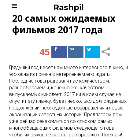
Skip
menu
Rashpil
to
20 самых ожидаемых
content
фильмов 2017 года
45
Поделиться
Поделиться
в Facebook
ВКонтакте
Грядущий год несет нам много интересного в кино, и
это одна из причин с нетерпением его ждать.
Последние годы радовали нас количеством,
разнообразием и, конечно же, качеством
выпускаемых кинолент. 2017 ни в коем случае не
опустит эту планку: будет несколько долгожданных
продолжений, неожиданные возвращения и новые
экранизации известных историй. Предлагаем вам
уже сейчас ознакомиться со списком самых
многообещающих фильмов следующего года,
чтобы их выход не застал вас врасплох. Поехали!