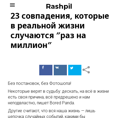
Skip
menu
Rashpil
to
23 совпадения, которые
content
в реальной жизни
случаются ″раз на
миллион″
Поделиться
Поделиться
в Facebook
ВКонтакте
Без постановок, без Фотошопа!
Некоторые верят в судьбу: дескать, на всё в жизни
есть своя причина, всё предрешено и нам
неподвластно, пишет Bored Panda.
Другие считают, что вся наша жизнь — лишь
цепочка случайных событий, какими бы