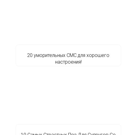
20 уморительных СМС для хорошего
настроения!
10 Самых Страстных Поз Для Супругов Со