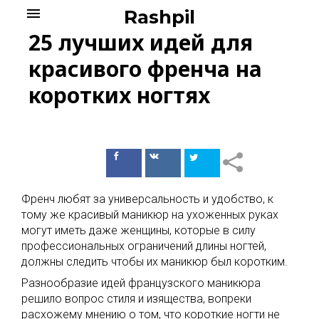
Skip
menu
Rashpil
to
25 лучших идей для
content
красивого френча на
коротких ногтях
Поделиться
Поделиться
в Facebook
ВКонтакте
Френч любят за универсальность и удобство, к
тому же красивый маникюр на ухоженных руках
могут иметь даже женщины, которые в силу
профессиональных ограничений длины ногтей,
должны следить чтобы их маникюр был коротким.
Разнообразие идей французского маникюра
решило вопрос стиля и изящества, вопреки
расхожему мнению о том, что короткие ногти не