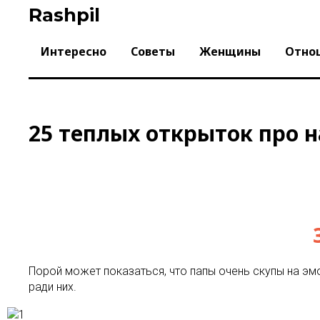
Skip
Rashpil
to
content
Интересно
Советы
Женщины
Отно
25 теплых открыток про 
Порой может показаться, что папы очень скупы на эмо
ради них.