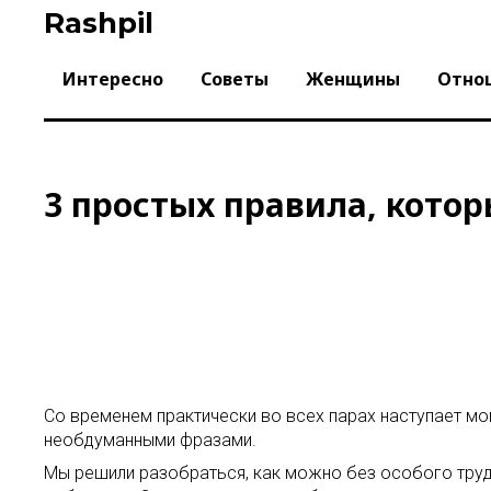
Skip
Rashpil
to
content
Интересно
Советы
Женщины
Отно
3 простых правила, кото
Со временем практически во всех парах наступает мо
необдуманными фразами.
Мы решили разобраться, как можно без особого труда