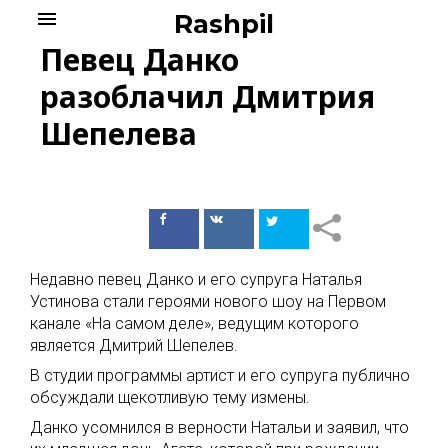
Skip
menu
Rashpil
to
Певец Данко
content
разоблачил Дмитрия
Шепелева
Поделиться
Поделиться
в Facebook
ВКонтакте
Недавно певец Данко и его супруга Наталья
Устинова стали героями нового шоу на Первом
канале «На самом деле», ведущим которого
является Дмитрий Шепелев.
В студии программы артист и его супруга публично
обсуждали щекотливую тему измены.
Данко усомнился в верности Натальи и заявил, что