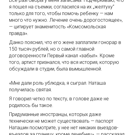
Все разговоры у меня записаны. Подчеркиваю, что
я пошел на съемки, согласился на их „желтуху“
только для того, чтобы помочь ребенку — нам
много что нужно. Лечение очень дорогостоящее»,
— цитирует знаменитость «Комсомольская
правда».
Данко пояснил, что его жене заплатили гонорар в
150 тысяч рублей, но о самой главной
договоренности Первый канал «забыл». Кроме
того, артист признался, что вся история, которую
обсуждали в студии, была вымышленной.
«Мне дали роль ублюдка, я сыграл. Наташа
получилась святая.
Я говорил четко по тексту, в голове даже не
родилось бы такое.
Придуманные иностранцы, которых даже
технически не может существовать — паспорт
Наташин посмотрите, у нее нет никаких выездов-
въездов за границу, кроме лечебниц», — рассказал