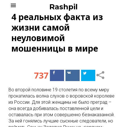
Skip
menu
Rashpil
to
4 реальных факта из
content
жизни самой
неуловимой
мошенницы в мире
737
Поделиться
Поделиться
в Facebook
ВКонтакте
Во второй половине 19 столетия по всему миру
прокатилась волна слухов о воровской королеве
из России. Для этой женщины не было преград –
она всегда добивалась поставленной цели и
оставалась при этом совершенно безнаказанной.
За ней гонялись лучшие сыскные следователи, но