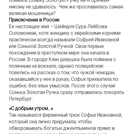
поймать Соньку Золотую Ручку на «горячем»
никому не удавалось. Чем же прославилась самая
великая мошенница?
Приключения в России
Ее настоящее имя – Шейндля-Сура Лейбова
Соломониак, хотя женщину с еврейскими корнями
практически всегда называли Софьей Ивановной
или Сонькой Золотой Ручкой. Свои первые
похождения в преступном мире она начала в
России. В городе Клин девушка была поймана с
поличным на вокзале, однако полицейские
повелись на рассказ о том, что чужой чемодан,
оказавшийся у нее в руках, Софья прихватила по
ошибке, без злых умыслов. После этого случая
Сонька Золотая Ручка сразу отправилась покорять
Петербург.
«С добрым утром…»
Так назывался фирменный трюк Софьи Ивановной,
который она лично придумала, чтобы
обворовывать богатых джентльменов прямо в