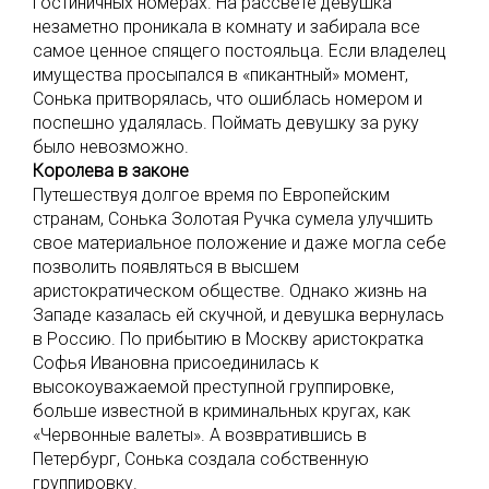
гостиничных номерах. На рассвете девушка
незаметно проникала в комнату и забирала все
самое ценное спящего постояльца. Если владелец
имущества просыпался в «пикантный» момент,
Сонька притворялась, что ошиблась номером и
поспешно удалялась. Поймать девушку за руку
было невозможно.
Королева в законе
Путешествуя долгое время по Европейским
странам, Сонька Золотая Ручка сумела улучшить
свое материальное положение и даже могла себе
позволить появляться в высшем
аристократическом обществе. Однако жизнь на
Западе казалась ей скучной, и девушка вернулась
в Россию. По прибытию в Москву аристократка
Софья Ивановна присоединилась к
высокоуважаемой преступной группировке,
больше известной в криминальных кругах, как
«Червонные валеты». А возвратившись в
Петербург, Сонька создала собственную
группировку.