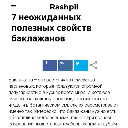
Skip
menu
Rashpil
to
7 неожиданных
content
полезных свойств
баклажанов
Поделиться
Поделиться
в Facebook
ВКонтакте
Баклажаны – это растения из семейства
пасленовых, которые пользуются огромной
популярностью в кухнях всего мира. И хотя все
считают баклажаны овощами, фактически это
ягода, и в ботаническом смысле их рассматривают
именно так. Интересно, что баклажаны нужно есть
обязательно недозревшими, так как при полном
созревании плод становится безвкусным и грубым