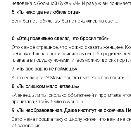
человека с большой буквы «Ч». И раз уж вы понимаете
5. «Ты никогда не любила отца»
Если бы не любила, вы бы не появились на свет…
6. «Отец правильно сделал, что бросил тебя»
Это самое страшное, что можно сказать женщине. Ког
ребенка. Так на свет и появились вы. Оба родителя де
плакала в подушку ночами. И, возможно, до сих пор п
7. «Ты все равно не поймешь»
А что если и так?! Мама всегда пытается вас понять, а
8. «Ты слишком мало читаешь»
«А знаешь ли ты, сколько объявлений я прочитала, чт
прочитала, чтобы было вкусно…»
9. «Ты необразованная. Даже институт не окончила. Не
Зато мама прошла такую школу жизни, что вам и не с
образование.