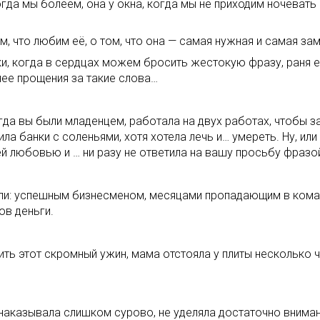
когда мы болеем, она у окна, когда мы не приходим ночеват
, что любим её, о том, что она — самая нужная и самая за
и, когда в сердцах можем бросить жестокую фразу, раня ее
нее прощения за такие слова…
гда вы были младенцем, работала на двух работах, чтобы з
ла банки с соленьями, хотя хотела лечь и… умереть. Ну, или
 любовью и … ни разу не ответила на вашу просьбу фразой
 были: успешным бизнесменом, месяцами пропадающим в ком
ов деньги.
ить этот скромный ужин, мама отстояла у плиты несколько ч
наказывала слишком сурово, не уделяла достаточно внимани