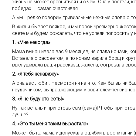
жизнь не может сравниться ни с чем. Она у постели, 
победах — самая счастливая!
А мы… редко говорим тривиальные нежные слова о том
В жизни бывает всякое, и мы порой чрезмерно жесток
свете мы будем сожалеть, что не успели попросить у 
1. «Мне некогда»
Мама вынашивала вас 9 месяцев, не спала ночами, ко
Вставала с рассветом, а по ночам варила борщ и крути
выслушивала ваши рассказы, жалела, согревала своей
2. «Я тебя ненавижу»
А она вас любит. Несмотря ни на что. Кем бы вы ни
неудачником, выпрашивающим у родителей-пенсионер
3. «Я не буду это есть!»
Ну так встань и приготовь сам (сама)! Чтобы приготов
лучше?!
4. «Это ты меня таким вырастила»
Может быть, мама и допускала ошибки в воспитании (