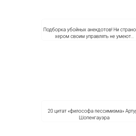
Подборка убойных анекдотов! Ни страной
хером своим управлять не умеют…
20 цитат «философа пессимизма» Арту
Шопенгауэра