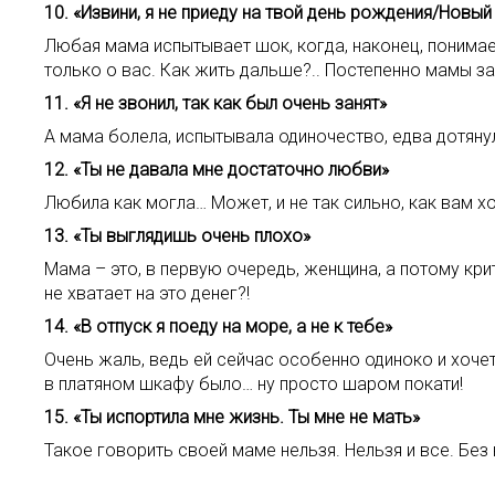
10. «Извини, я не приеду на твой день рождения/Новый
Любая мама испытывает шок, когда, наконец, понимае
только о вас. Как жить дальше?.. Постепенно мамы з
11. «Я не звонил, так как был очень занят»
А мама болела, испытывала одиночество, едва дотянул
12. «Ты не давала мне достаточно любви»
Любила как могла… Может, и не так сильно, как вам х
13. «Ты выглядишь очень плохо»
Мама – это, в первую очередь, женщина, а потому кри
не хватает на это денег?!
14. «В отпуск я поеду на море, а не к тебе»
Очень жаль, ведь ей сейчас особенно одиноко и хочет
в платяном шкафу было… ну просто шаром покати!
15. «Ты испортила мне жизнь. Ты мне не мать»
Такое говорить своей маме нельзя. Нельзя и все. Без