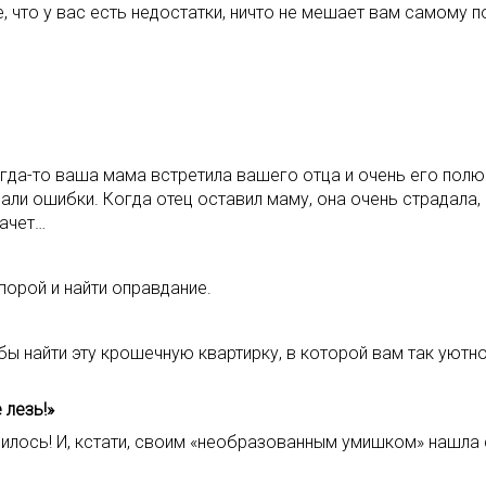
, что у вас есть недостатки, ничто не мешает вам самому 
да-то ваша мама встретила вашего отца и очень его полюб
лали ошибки. Когда отец оставил маму, она очень страдала,
лачет…
 порой и найти оправдание.
обы найти эту крошечную квартирку, в которой вам так уютн
 лезь!»
нилось! И, кстати, своим «необразованным умишком» нашла