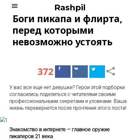
Skip
menu
Rashpil
to
Боги пикапа и флирта,
content
перед которыми
невозможно устоять
372
Поделиться
Поделиться
в Facebook
ВКонтакте
У вас все еще нет девушки? Герои этой подборки
согласились поделиться с читателями своими
профессиональными секретами и уловками. Ваша
жизнь перевернется после прочтения этого поста!
Знакомство в интернете — главное оружие
пикаперов 21 века