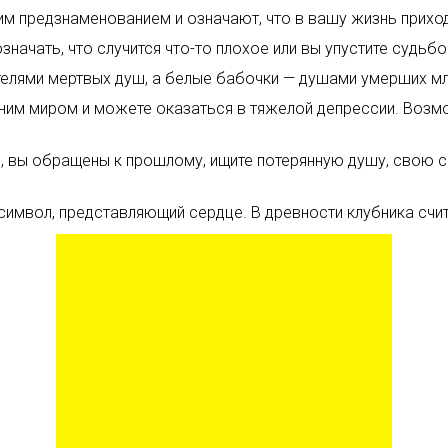
м предзнаменованием и означают, что в вашу жизнь приход
значать, что случится что-то плохое или вы упустите судьб
телями мертвых душ, а белые бабочки — душами умерших м
им миром и можете оказаться в тяжелой депрессии. Возмож
о, вы обращены к прошлому, ищите потерянную душу, свою 
 символ, представляющий сердце. В древности клубника счи