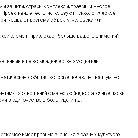
мы защиты, страхи, комплексы, травмы и многое
и. Проективные тесты используют психологическое
 приписывают другому объекту, человеку или
Какой элемент привлекает больше вашего внимания?
одавленные еще во младенчестве эмоции или
матические события, которые подавляет наш ум, но
 интимных отношений с матерью (недостаточные ласки,
мя в одиночестве в больнице, и т.д.
асекомое имеет разные значения в разных культурах.