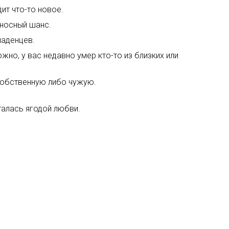
ит что-то новое.
оносный шанс.
ладенцев.
но, у вас недавно умер кто-то из близких или
собственную либо чужую.
талась ягодой любви.