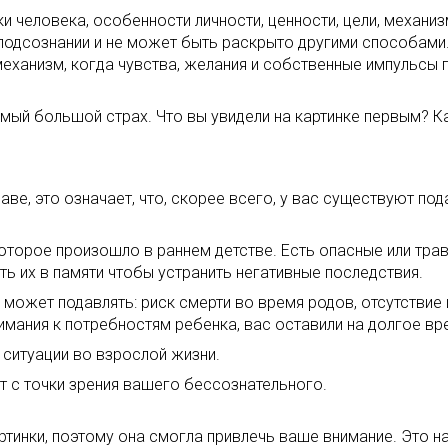
 человека, особенности личности, ценности, цели, механиз
в подсознании и не может быть раскрыто другими способам
 механизм, когда чувства, желания и собственные импульсы
амый большой страх. Что вы увидели на картинке первым? 
аве, это означает, что, скорее всего, у вас существуют п
оторое произошло в раннем детстве. Есть опасные или трав
ть их в памяти чтобы устранить негативные последствия.
 может подавлять: риск смерти во время родов, отсутствие
нимания к потребностям ребенка, вас оставили на долгое вре
ситуации во взрослой жизни.
ет с точки зрения вашего бессознательного.
ртинки, поэтому она смогла привлечь ваше внимание. Это н