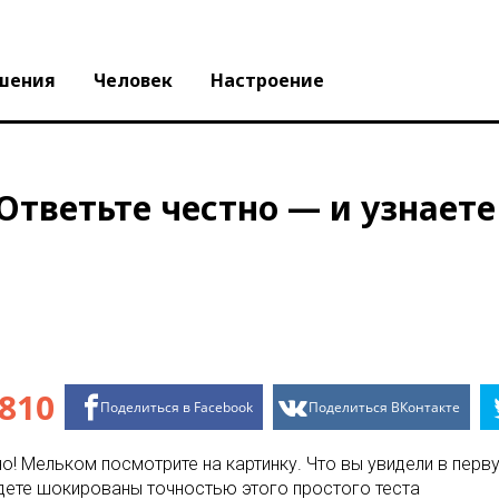
шения
Человек
Настроение
Ответьте честно — и узнаете
810
Поделиться в Facebook
Поделиться ВКонтакте
но! Мельком посмотрите на картинку. Что вы увидели в пер
будете шокированы точностью этого простого теста