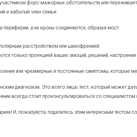
и участником форс-мажорных обстоятельств или переживает
й и забытый член семьи.
а периферии, а их кроны соединяются, образуя мост.
иполярным расстройством или шизофренией.
яются только проекцией ваших эмоций, решений, настроения 
троения или чрезмерные и постоянные симптомы, которые м
ицинским диагнозом. Это всего лишь тест, который может д
нии всегда стоит проконсультироваться со специалистом в 
риях! И, пожалуйста, поделитесь этим интересным тестом с