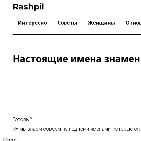
Skip
Rashpil
to
content
Интересно
Советы
Женщины
Отно
Настоящие имена знамени
Готовы?
Их мы знаем совсем не под теми именами, которые он