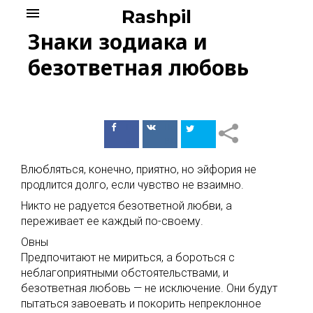
Skip
menu
Rashpil
to
Знаки зодиака и
content
безответная любовь
Поделиться
Поделиться
в Facebook
ВКонтакте
Влюбляться, конечно, приятно, но эйфория не
продлится долго, если чувство не взаимно.
Никто не радуется безответной любви, а
переживает ее каждый по-своему.
Овны
Предпочитают не мириться, а бороться с
неблагоприятными обстоятельствами, и
безответная любовь — не исключение. Они будут
пытаться завоевать и покорить непреклонное