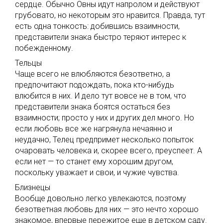
сердце. Обычно Овны идут напролом и действуют
грубовато, но некоторым это нравится. Правда, тут
есть одна тонкость: добившись взаимности,
представители знака быстро теряют интерес к
побежденному.
Тельцы
Чаще всего не влюбляются безответно, а
предпочитают подождать, пока кто-нибудь
влюбится в них. И дело тут вовсе не в том, что
представители знака боятся остаться без
взаимности; просто у них и других дел много. Но
если любовь все же нагрянула нечаянно и
неудачно, Телец предпримет несколько попыток
очаровать человека и, скорее всего, преуспеет. А
если нет — то станет ему хорошим другом,
поскольку уважает и свои, и чужие чувства.
Близнецы
Вообще довольно легко увлекаются, поэтому
безответная любовь для них — это нечто хорошо
знакомое, впервые пережитое еще в детском саду.