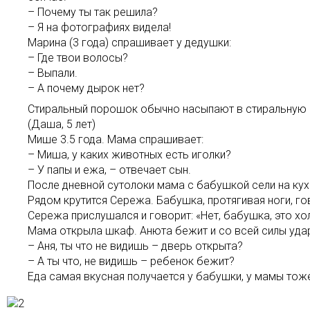
– Почему ты так решила?
– Я на фотографиях видела!
Марина (3 года) спрашивает у дедушки:
– Где твои волосы?
– Выпали.
– А почему дырок нет?
Стиральный порошок обычно насыпают в стиральную маш
(Даша, 5 лет)
Мише 3.5 года. Мама спрашивает:
– Миша, у каких животных есть иголки?
– У папы и ежа, – отвечает сын.
После дневной сутолоки мама с бабушкой сели на кух
Рядом крутится Сережа. Бабушка, протягивая ноги, гов
Сережа прислушался и говорит: «Нет, бабушка, это хо
Мама открыла шкаф. Анюта бежит и со всей силы удар
– Аня, ты что не видишь – дверь открыта?
– А ты что, не видишь – ребенок бежит?
Еда самая вкусная получается у бабушки, у мамы тож