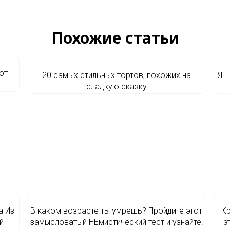
Похожие статьи
от
20 самых стильных тортов, похожих на
Я ―
сладкую сказку
а Из
В каком возрасте ты умрешь? Пройдите этот
Кр
й
замысловатый НЕмистический тест и узнайте!
э