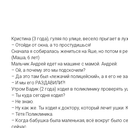
Кристина (3 года), гуляя по улице, весело прыгает в л
– Отойди от окна, а то простудишься!
Сначала я собиралась жениться на Яше, но потом я ре
(Маша, 6 лет)
Мальчик Андрей едет на машине с мамой. Андрей:
– Ой, а почему это мы подскочили?
– Да это там был «лежачий полицейский», а я его не з
– И мы его РАЗДАВИЛИ?!
Утром Вадик (2 года) ходил в поликлинику проверять 
– Ты куда сегодня ходил?
– Не знаю.
– Ну как же. Ты ходил к доктору, который лечит ушки.
– Тётя Поликлиника.
– Когда бабушка была маленькая, всё вокруг было сер
сейчас.