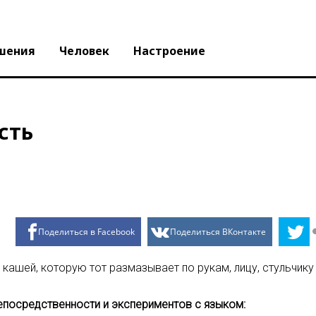
шения
Человек
Настроение
сть
Поделиться в Facebook
Поделиться ВКонтакте
а кашей, которую тот размазывает по рукам, лицу, стульчик
епосредственности и экспериментов с языком: