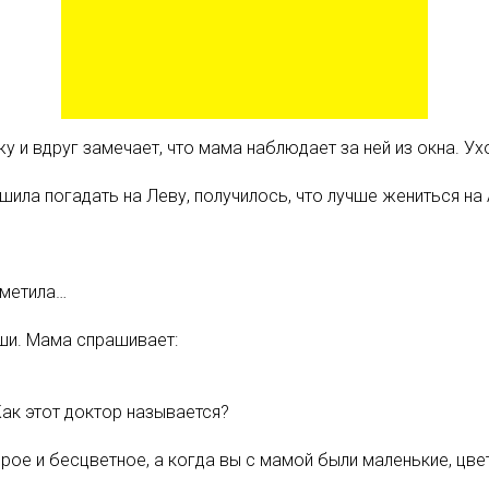
ужу и вдруг замечает, что мама наблюдает за ней из окна. Ух
шила погадать на Леву, получилось, что лучше жениться на 
аметила…
уши. Мама спрашивает:
 Как этот доктор называется?
ое и бесцветное, а когда вы с мамой были маленькие, цвет