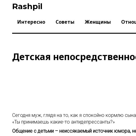
Skip
Rashpil
to
content
Интересно
Советы
Женщины
Отно
Детская непосредственно
Сегодня муж, глядя на то, как я спокойно кормлю сын
«Ты принимаешь какие-то антидепрессанты?»
Общение с детьми – неиссякаемый источник юмора, н