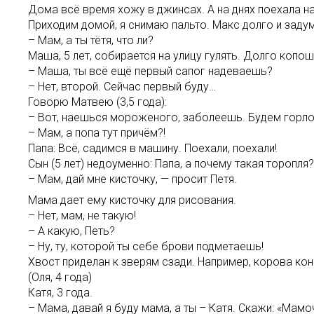
Дома всё время хожу в джинсах. А на днях поехала на
Приходим домой, я снимаю пальто. Макс долго и задум
– Мам, а ты тётя, что ли?
Маша, 5 лет, собирается на улицу гулять. Долго копош
– Маша, ты всё ещё первый сапог надеваешь?
– Нет, второй. Сейчас первый буду…
Говорю Матвею (3,5 года):
– Вот, наешься мороженого, заболеешь. Будем горло
– Мам, а попа тут причём?!
Папа: Всё, садимся в машину. Поехали, поехали!
Сын (5 лет) недоуменно: Папа, а почему такая торопля?
– Мам, дай мне кисточку, — просит Петя.
Мама дает ему кисточку для рисования.
– Нет, мам, не такую!
– А какую, Петь?
– Ну, ту, которой ты себе брови подметаешь!
Хвост приделан к зверям сзади. Например, корова конч
(Оля, 4 года)
Катя, 3 года.
– Мама, давай я буду мама, а ты – Катя. Скажи: «Мамо