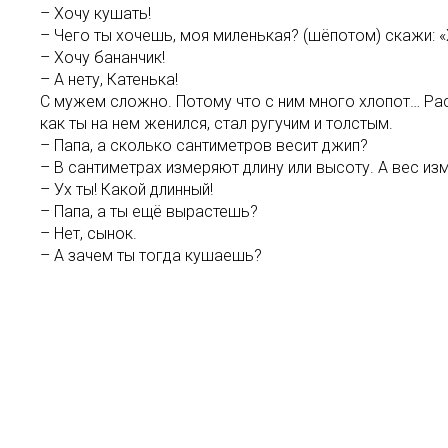
– Хочу кушать!
– Чего ты хочешь, моя миленькая? (шёпотом) скажи: «
– Хочу бананчик!
– А нету, Катенька!
С мужем сложно. Потому что с ним много хлопот… Рас
как ты на нем женился, стал ругучим и толстым.
– Папа, а сколько сантиметров весит джип?
– В сантиметрах измеряют длину или высоту. А вес из
– Ух ты! Какой длинный!
– Папа, а ты ещё вырастешь?
– Нет, сынок.
– А зачем ты тогда кушаешь?