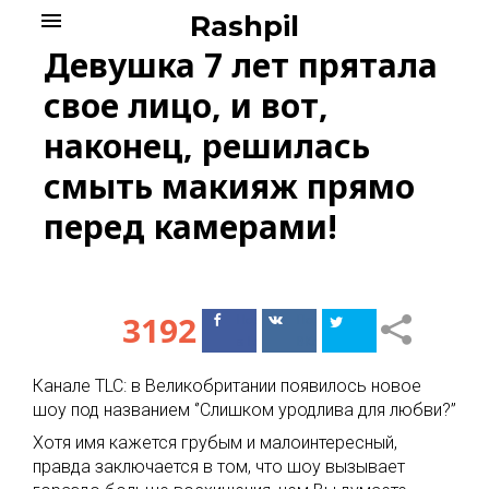
Skip
menu
Rashpil
to
Девушка 7 лет прятала
content
свое лицо, и вот,
наконец, решилась
смыть макияж прямо
перед камерами!
3192
Поделиться
Поделиться
в Facebook
ВКонтакте
Канале TLC: в Великобритании появилось новое
шоу под названием ‘’Слишком уродлива для любви?’’
Хотя имя кажется грубым и малоинтересный,
правда заключается в том, что шоу вызывает