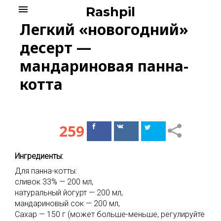
Skip
menu
Rashpil
to
Легкий «новогодний»
content
десерт —
мандариновая панна-
котта
259
Поделиться
Поделиться
в Facebook
ВКонтакте
Ингредиенты:
Для панна-котты:
сливок 33% — 200 мл,
натуральный йогурт — 200 мл,
мандариновый сок — 200 мл,
Сахар — 150 г (может больше-меньше, регулируйте