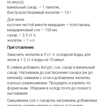
по вкусу),
ванильный сахар — 1 пакетик,
быстрорастворимый желатин — 10 г.
Для желе:
кусочки чистой мякоти мандарин — полстакана,
мандариновый сок — 150 мл,
сахар — 2-3 ст л,
желатин — 1 ч л
Приготовление:
Замочить желатин в 3 ст. л. холодной воды, для
желе в 1-2 ст л воды на 10 минут.
В сливки добавить йогурт, сок, сахар и ванильный
сахар. Нагреваем до растворения сахара (не до
кипения), снимаем с огня и добавляем желатин,
хорошо размешиваем. Процедить и разлить по
формочкам. Убираем в холод почти до полного
застывания.
Смешиваем сок с сахаром, нагреваем, добавляем
желатин, размешиваем и слегка остужаем.