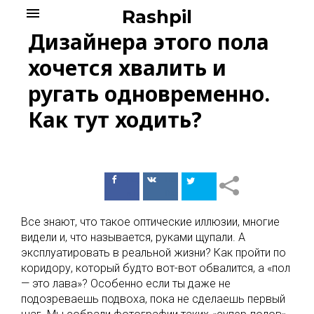
Skip
menu
Rashpil
to
Дизайнера этого пола
content
хочется хвалить и
ругать одновременно.
Как тут ходить?
Поделиться
Поделиться
в Facebook
ВКонтакте
Все знают, что такое оптические иллюзии, многие
видели и, что называется, руками щупали. А
эксплуатировать в реальной жизни? Как пройти по
коридору, который будто вот-вот обвалится, а «пол
— это лава»? Особенно если ты даже не
подозреваешь подвоха, пока не сделаешь первый