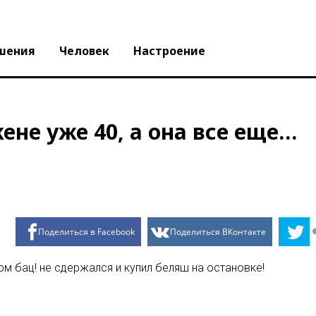
шения
Человек
Настроение
ене уже 40, а она все еще…
Поделиться в Facebook
Поделиться ВКонтакте
м бац! не сдержался и купил беляш на остановке!