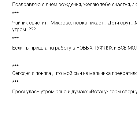
Поздравляю с днем рождения, желаю тебе счастья, люб
***
Чайник свистит… Микроволновка пикает… Дети орут….
утром..???
***
Если ты пришла на работу в НОВЫХ ТУФЛЯХ и ВСЕ МОЛ
***
Сегодня я поняла , что мой сын из мальчика преврати
***
Проснулась утром рано и думаю: «Встану- горы сверну