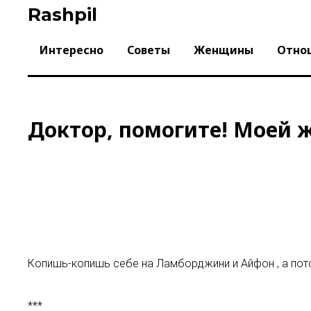
Skip
Rashpil
to
content
Интересно
Советы
Женщины
Отно
Доктор, помогите! Моей ж
Копишь-копишь себе на Ламборджини и Айфон , а пото
***