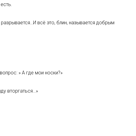
 есть.
разрывается…И всё это, блин, называется добрым
вопрос: » А где мои носки?»
оду вторгаться…»