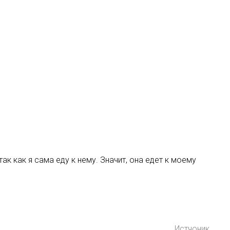
 как я сама еду к нему. Значит, она едет к моему
Истчоник