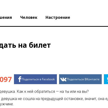
шения
Человек
Настроение
дать на билет
097
Поделиться в Facebook
Поделиться ВКонтакте
девушка. Как к ней обратиться — на ты или на вы?
девушка не сошла на предыдущей остановке, значит, она еде
мужчине.