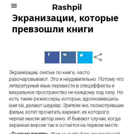
Skip
menu
Rashpil
to
Экранизации, которые
content
превзошли книги
Поделиться
Поделиться
в Facebook
ВКонтакте
Экранизации, снятые по книге, часто
разочаровывают. Это и неудивительно. Потому что
литературный язык перевести в спецэффекты и
визуальное пространство не каждому под силу. Но
есть такие режиссеры, которые, вдохновившись
книгой, делают шедевр. Зрители же, посмотревшие
фильм, хотят прочитать вариант, из которого
черпал мысли автор кино. И бывают случаи, когда
экранная версия так и остаётся на первом месте.