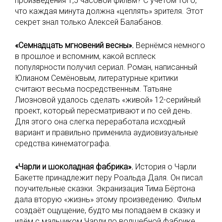
произведения 1,5 часовой фильм? С учётом того,
что каждая минута должна «цеплять» зрителя. Этот
секрет знал только Алексей Балабанов.
«Семнадцать мгновений весны».
Вернёмся немного
в прошлое и вспомним, какой всплеск
популярности получил сериал. Роман, написанный
Юлианом Семёновым, литературные критики
считают весьма посредственным. Татьяне
Лиозновой удалось сделать «живой» 12-серийный
проект, который пересматривают и по сей день.
Для этого она слегка переработала исходный
вариант и правильно применила аудиовизуальные
средства кинематографа.
«Чарли и шоколадная фабрика».
История о Чарли
Бакетте принадлежит перу Роальда Даля. Он писал
поучительные сказки. Экранизация Тима Бёртона
дала вторую «жизнь» этому произведению. Фильм
создаёт ощущение, будто мы попадаем в сказку и
идём с мальчиком Чарли по волшебной фабрике