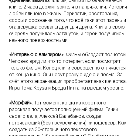
«Дневник памяти».
Фильм, снятый по одноимённой
книге, 2 часа держит зрителя в напряжении. История
любви длиною в жизнь. Перипетии, расставания,
ссоры и осознание того, что всё-таки этот парень и
эта девушка созданы друг для друга. Книга в свою
очередь получилась затянутой, и герои получились
немного поверхностными.
«Интервью с вампиром».
Фильм обладает полнотой.
Человек вряд ли что-то потеряет, если посмотрит
только фильм. Конец книги совершенно отличается
от конца кино. Они несут разную идею и посыл. За
счёт этого экранизация приобретает знак качества.
Игра Тома Круза и Брэда Питта на высшем уровне.
«Морфий».
Тот момент, когда из короткого
рассказа получается полноценный фильм. Гений
своего дела, Алексей Балабанов, создал
потрясающий (без преувеличения) киношедевр. Как
создать из 30-страничного текстового