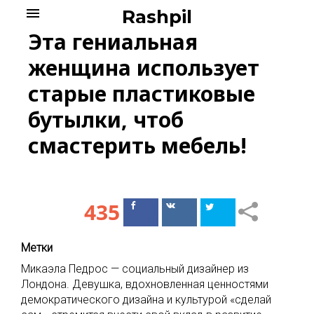
Skip
menu
Rashpil
to
Эта гениальная
content
женщина использует
старые пластиковые
бутылки, чтоб
смастерить мебель!
435
Поделиться
Поделиться
в Facebook
ВКонтакте
Метки
Микаэла Педрос — социальный дизайнер из
Лондона. Девушка, вдохновленная ценностями
демократического дизайна и культурой «сделай