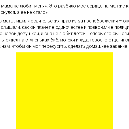
мама не любит меня». Это разбило мое сердце на мелкие кус
нулся, а ее не стало».
го мать лишили родительских прав из-за пренебрежения – о
слышали, как он плачет в одиночестве и позвонили в полици
с новой девушкой, и она не любит детей. Теперь его сын спит 
ы сидел на ступеньках библиотеки и ждал своего отца, иног
к нам, чтобы он мог перекусить, сделать домашнее задание