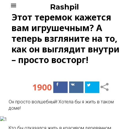
Skip
menu
Rashpil
to
Этот теремок кажется
content
вам игрушечным? А
теперь взгляните на то,
как он выглядит внутри
– просто восторг!
1900
Поделиться
Поделиться
в Facebook
ВКонтакте
Он просто волшебный! Хотела бы я жить в таком
доме!
Кто бы отказался жить в красивом деревянном