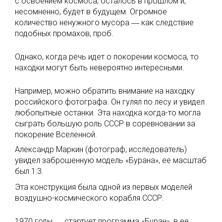
с освоением космоса, осталось в прошлом и,
несомненно, будет в будущем. Огромное
количество ненужного мусора ― как следствие
подобных промахов, проб.
Однако, когда речь идет о покорении космоса, то
находки могут быть невероятно интересными.
Например, можно обратить внимание на находку
российского фотографа. Он гулял по лесу и увидел
любопытные останки. Эта находка когда-то могла
сыграть большую роль СССР в соревновании за
покорение Вселенной.
Александр Маркин (фотограф, исследователь)
увидел заброшенную модель «Бурана», ее масштаб
был 1:3.
Эта конструкция была одной из первых моделей
воздушно-космического корабля СССР.
1970 годы ― стартует программа «Буран», в ее