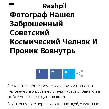
Skip
menu
Rashpil
to
Фотограф Нашел
content
Заброшенный
Советский
Космический Челнок И
Проник Вовнутрь
Поделиться
Поделиться
в Facebook
ВКонтакте
В свойственном стремлении к другим планетам
человечество достигло очень многого. Однако за
любой успех приходит расплата.
Слишком много нереализованных идей, связанных