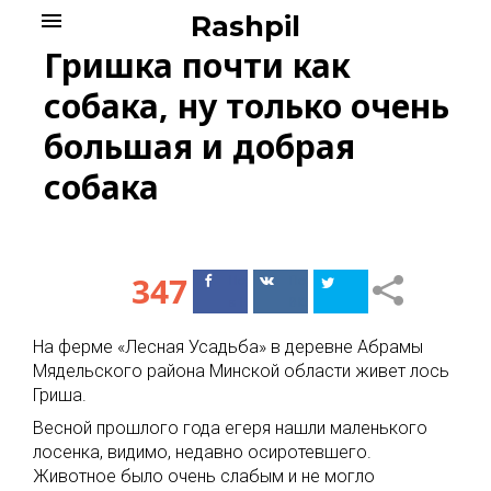
Skip
menu
Rashpil
to
Гришка почти как
content
собака, ну только очень
большая и добрая
собака
347
Поделиться
Поделиться
в Facebook
ВКонтакте
На ферме «Лесная Усадьба» в деревне Абрамы
Мядельского района Минской области живет лось
Гриша.
Весной прошлого года егеря нашли маленького
лосенка, видимо, недавно осиротевшего.
Животное было очень слабым и не могло