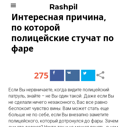
Skip
menu
Rashpil
to
Интересная причина,
content
по которой
полицейские стучат по
фаре
275
Поделиться
Поделиться
в Facebook
ВКонтакте
Если Вы нервничаете, когда видите полицейский
патруль, знайте – не Вы один такой. Даже если Вы
не сделали ничего незаконного, Вас все равно
беспокоит чувство вины. Вам может стать еще
больше не по себе, если Вы внезапно заметите
полицейского, который дотронулся до фары. Зачем