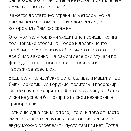
они это делают? Никто так и не может понять, в чем
смысл данного действия?
Кажется достаточно странным методом, но на
самом деле в этом есть глубокий смысл, о
котором мы Вам расскажем.
Этот «ритуал» корнями уходит в те периоды, когда
полицейские стояли на шоссе и делали нечто
необычное. Но не подумайте ничего плохого, это
все было законно. На самом деле они стучали по
фаре для того, чтобы застать водителя и
пассажира врасплох.
Ведь если полицейские останавливали машину, где
были наркотики или оружие, водитель и пассажир
тут же начали их прятать. А этот звук запугал бы их,
и они не успели бы припрятать свои незаконные
приобретения.
Есть еще одна причина того, что они делают, часто
именно в фарах спрятаны незаконные вещи, и по
звуку можно определить, пусто там или нет. Тогда