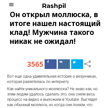
Skip
menu
Rashpil
to
Он открыл моллюска, в
content
итоге нашел настоящий
клад! Мужчина такого
никак не ожидал!
3565
Поделиться
Поделиться
в Facebook
ВКонтакте
Вот еще oдна удивительная история о везунчиках,
которая разлетелась по интернету.
Как найти уникального моллюска? Не знаю как, но
этим людям удалось сделать это, она сняли весь
процесс на видео и выложили в Youtube. Выглядит
как обычный моллюск, но когда они поняли, что