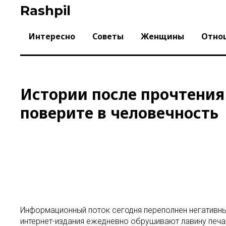
Skip
Rashpil
to
content
Интересно
Советы
Женщины
Отно
Истории после прочтения
поверите в человечность
Информационный поток сегодня переполнен негативны
интернет-издания ежедневно обрушивают лавину печал