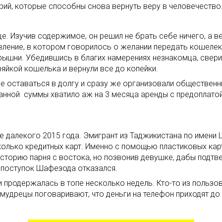
орий, которые способны снова вернуть веру в человечество
. Изучив содержимое, он решил не брать себе ничего, а ве
вление, в котором говорилось о желании передать кошелек 
барышни. Убедившись в благих намерениях незнакомца, све
зяйкой кошелька и вернули все до копейки.
 не оставаться в долгу и сразу же организовали обществен
анной суммы хватило аж на 3 месяца аренды с предоплатой
е далекого 2015 года. Эмигрант из Таджикистана по имен
олько кредитных карт. Именно с помощью пластиковых карт
 историю парня с востока, но позвонив девушке, дабы подтв
 поступок Шафезода отказался.
 продержалась в топе несколько недель. Кто-то из пользов
 мудрецы поговаривают, что деньги на телефон приходят до 