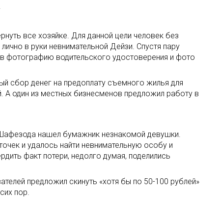
.
рнуть все хозяйке. Для данной цели человек без
лично в руки невнимательной Дейзи. Спустя пару
рив фотографию водительского удостоверения и фото
ный сбор денег на предоплату съемного жилья для
. А один из местных бизнесменов предложил работу в
и Шафезода нашел бумажник незнакомой девушки.
очек и удалось найти невнимательную особу и
ердить факт потери, недолго думая, поделились
ателей предложил скинуть «хотя бы по 50-100 рублей»
сих пор.