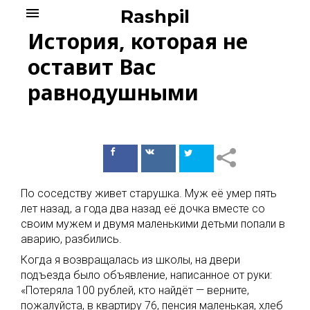
Skip
menu
Rashpil
to
История, которая не
content
оставит Вас
равнодушными
Поделиться
Поделиться
в Facebook
ВКонтакте
По соседству живет старушка. Муж её умер пять
лет назад, а года два назад её дочка вместе со
своим мужем и двумя маленькими детьми попали в
аварию, разбились.
Когда я возвращалась из школы, на двери
подъезда было объявление, написанное от руки:
«Потеряла 100 рублей, кто найдёт — верните,
пожалуйста, в квартиру 76, пенсия маленькая, хлеб