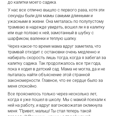
до калитки моего садика.
У нас все отлично вышло с первого раза, хотя эти
секунды были для мамы самыми длинными и
ужасными в жизни. Она металась по полупустому
трамваю в надежде увидеть, вошел ли я в калитку
или еще ползаю к ней, замотанный в шубку с
шарфиком, валенки и теплую шапку.
Через какое-то время мама вдруг заметила, что
трамвай отходит с остановки очень медленно и
набирать скорость лишь тогда, когда я забегал за
калитку садика. Так продолжалось все три года,
пока я ходил в детский сад. Мама не могла, да и не
пыталась найти объяснение этой странной
закономерности. Главное, что ее сердце было за
меня спокойно.
Все прояснилось только через несколько лет,
когда я уже пошел в школу. Мы с мамой поехали к
ней на работу, и вдруг вагоновожатая окликнула
меня: “Привет, малыш! Ты стал теперь такой