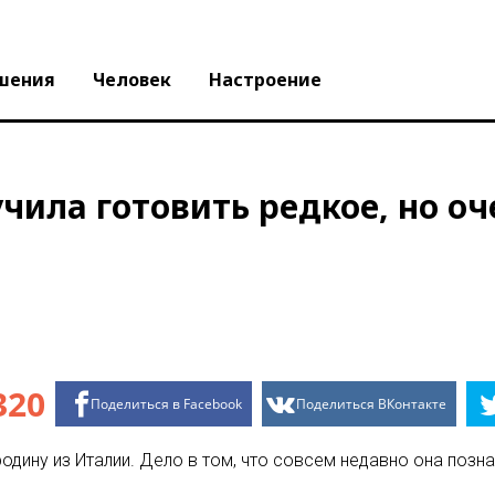
шения
Человек
Настроение
чила готовить редкое, но о
320
Поделиться в Facebook
Поделиться ВКонтакте
родину из Италии. Дело в том, что совсем недавно она поз