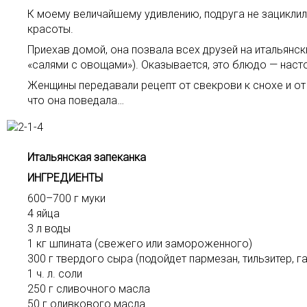
К моему величайшему удивлению, подруга не зациклил
красоты.
Приехав домой, она позвала всех друзей на итальянск
«салями с овощами»). Оказывается, это блюдо — наст
Женщины передавали рецепт от свекрови к снохе и от 
что она поведала…
Итальянская запеканка
ИНГРЕДИЕНТЫ
600–700 г муки
4 яйца
3 л воды
1 кг шпината (свежего или замороженного)
300 г твердого сыра (подойдет пармезан, тильзитер, г
1 ч. л. соли
250 г сливочного масла
50 г оливкового масла