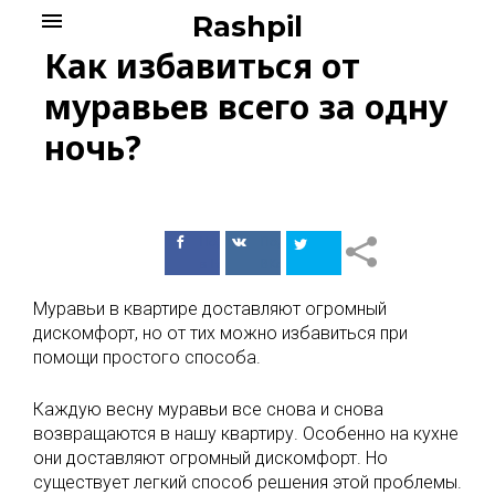
Skip
menu
Rashpil
to
Как избавиться от
content
муравьев всего за одну
ночь?
Поделиться
Поделиться
в Facebook
ВКонтакте
Муравьи в квартире доставляют огромный
дискомфорт, но от тих можно избавиться при
помощи простого способа.
Каждую весну муравьи все снова и снова
возвращаются в нашу квартиру. Особенно на кухне
они доставляют огромный дискомфорт. Но
существует легкий способ решения этой проблемы.