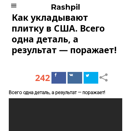
Skip
menu
Rashpil
to
Как укладывают
content
плитку в США. Всего
одна деталь, а
результат — поражает!
242
Поделиться
Поделиться
в Facebook
ВКонтакте
Всего одна деталь, а результат — поражает!