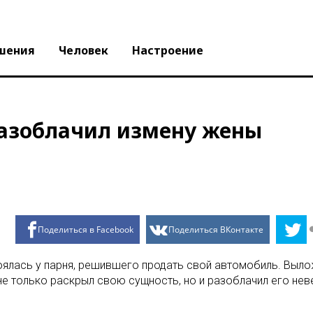
шения
Человек
Настроение
разоблачил измену жены
Поделиться в Facebook
Поделиться ВКонтакте
ялась у парня, решившего продать свой автомобиль. Вылож
 не только раскрыл свою сущность, но и разоблачил его не