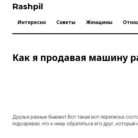
Skip
Rashpil
to
content
Интересно
Советы
Женщины
Отно
Как я продавая машину 
Друзья разные бывают.Вот такая вот переписка состо
подозревал, что к нему обратиться его друг, который