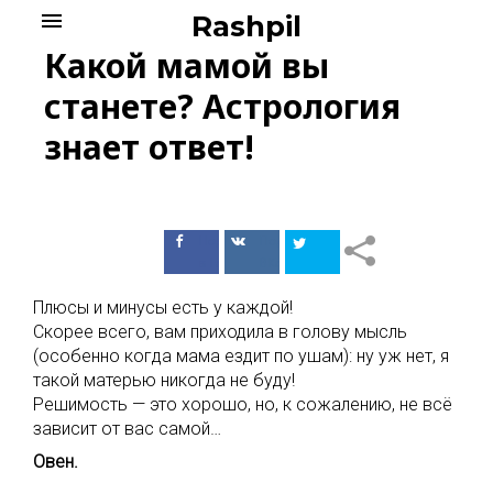
Skip
menu
Rashpil
to
Какой мамой вы
content
станете? Астрология
знает ответ!
Поделиться
Поделиться
в Facebook
ВКонтакте
Плюсы и минусы есть у каждой!
Скорее всего, вам приходила в голову мысль
(особенно когда мама ездит по ушам): ну уж нет, я
такой матерью никогда не буду!
Решимость — это хорошо, но, к сожалению, не всё
зависит от вас самой…
Овен.