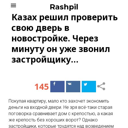
Skip
menu
Rashpil
to
Казах решил проверить
content
свою дверь в
новостройке. Через
минуту он уже звонил
застройщику…
145
Поделиться
Поделиться
в Facebook
ВКонтакте
Покупая квартиру, мало кто захочет экономить
деньги на входной двери. Не зря всё-таки старая
поговорка сравнивает дом с крепостью, а какая
же крепость без хороших ворот? Однако
застройщики, которые трудятся над возведением