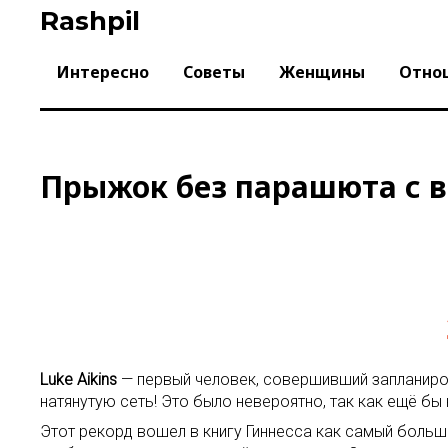
Skip
Rashpil
to
content
Интересно
Советы
Женщины
Отно
Прыжок без парашюта с в
Luke Aikins
— первый человек, совершивший запланиров
натянутую сеть! Это было невероятно, так как ещё бы
Этот рекорд вошел в книгу Гиннесса как самый боль