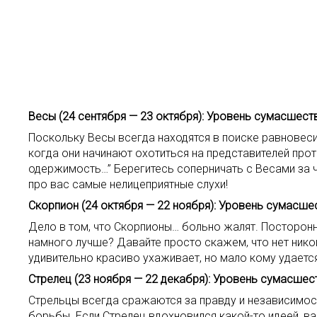
Весы (24 сентября — 23 октября): Уровень сумасшеств
Поскольку Весы всегда находятся в поиске равновесия
когда они начинают охотиться на представителей прот
одержимость…” Берегитесь соперничать с Весами за чь
про вас самые нелицеприятные слухи!
Скорпион (24 октября — 22 ноября): Уровень сумасшес
Дело в том, что Скорпионы… больно жалят. Посторонние
намного лучше? Давайте просто скажем, что нет нико
удивительно красиво ухаживает, но мало кому удаетс
Стрелец (23 ноября — 22 декабря): Уровень сумасшест
Стрельцы всегда сражаются за правду и независимост
борьбы. Если Стрелец вдохновился какой-то идеей, ва