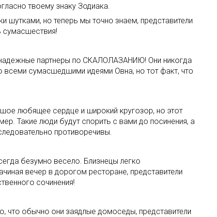
огласно твоему знаку Зодиака.
 шутками, но теперь мы точно знаем, представители
ь сумасшествия!
… надежные партнеры по СКАЛОЛАЗАНИЮ! Они никогда
со всеми сумасшедшими идеями Овна, но тот факт, что
льшое любящее сердце и широкий кругозор, но этот
мер. Такие люди будут спорить с вами до посинения, а
последовательно противоречивы.
всегда безумно весело. Близнецы легко
Начиная вечер в дорогом ресторане, представители
твенного сочинения!
то, что обычно они заядлые домоседы, представители