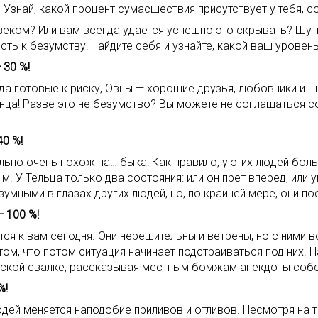
 Узнай, какой процент сумасшествия присутствует у тебя, с
ком? Или вам всегда удается успешно это скрывать? Шутки
ь к безумству! Найдите себя и узнайте, какой ваш уровен
 30 %!
да готовые к риску, Овны — хорошие друзья, любовники и
 конца! Разве это не безумство? Вы можете не соглашаться 
40 %!
ельно очень похож на… быка! Как правило, у этих людей бо
 У Тельца только два состояния: или он прет вперед, или у
зумными в глазах других людей, но, по крайней мере, они 
 100 %!
ся к вам сегодня. Они нерешительны и ветрены, но с ними 
ом, что потом ситуация начинает подстраиваться под них. 
одской свалке, рассказывая местным бомжам анекдоты собс
%!
юдей меняется наподобие приливов и отливов. Несмотря на 