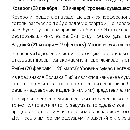
Козерог (23 декабря — 20 января): Уровень сумасшест
Козероги процветают везде, где ценится профессиона
готовы взяться за любую задачу с азартом. Но Козе
идея будет лучше, они вряд ли одобрят ее. Это же пр
ресторана или кинотеатра. Они пойдут только туда, гд
Водолей (21 января — 19 февраля): Уровень сумасшест
Беспечный Водолей является настоящим прототипом 
открывает дверь незнакомцам или переплачивает у ст
Рыбы (20 февраля — 20 марта): Уровень сумасшествия
Из всех знаков Зодиака Рыбы являются наименее сум
готовы наступить на горло собственной песне, лишь бы
самыми здравомыслящими (и милыми) представителям
Я по уровню своего сумасшествия нахожусь на золо
точно то, что если я что-то задумала, то сделаю все 
процесс, что, не замечая этого, я могу ненароком ко
Делитесь этим постом с друзьями и выясняйте кто из