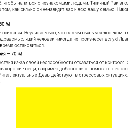
б, чтобы напиться с незнакомыми людьми. Типичный Рак вп
м, как сильно он ненавидит вас и всю вашу семью. Никогд
80 %!
е внимания. Неудивительно, что самым пьяным человеком в 
н здравомыслящий человек никогда не произнесет вслух! Л
овремя остановиться.
ия — 70 %!
твия из-за своей неспособности отказаться от контроля. 
ень хорошие вещи, например добровольно помогают незна
 Интеллектуальные Девы действуют в стрессовых ситуациях,
.