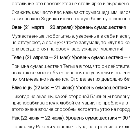
остальных это проявляется не столь ярко и выражено.
Скажите, как часто вас называют сумасшедшим челове
каких знаков Зодиака имеют самую большую склонност
Овен (21 марта — 20 апреля): Уровень сумасшествия —
Мужественные, любопытные, уверенные в себе и всег
не отступают, а если уж что-то задумали, то идут до
они всегда стоят на своем, заслуживает уважения!
Телец (21 апреля — 21 мая): Уровень сумасшествия — 
Причина сумасшествия Тельца в том, что он действит
знак также может быть невероятно упрямым и волевым.
потом внезапно извинятся. Это делает их довольно бе
Близнецы (22 мая — 21 июня): Уровень сумасшествия —
Никогда не знаешь, какой стороной Близнецы повернут
приспосабливаются к любой ситуации, но проблема в т
этого знака вполне способны встретить утро на гор
Рак (22 июня — 22 июля): Уровень сумасшествия — 90 
Поскольку Раками управляет Луна, настроение этих л