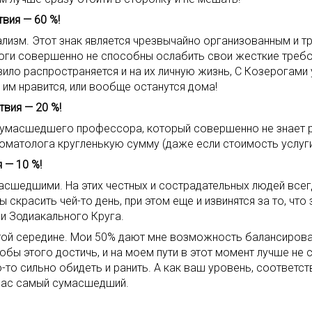
вия — 60 %!
лизм. Этот знак является чрезвычайно организованным и тр
роги совершенно не способны ослабить свои жесткие требо
авило распространяется и на их личную жизнь, С Козерогам
е им нравится, или вообще останутся дома!
вия — 20 %!
сумасшедшего профессора, который совершенно не знает р
оматолога кругленькую сумму (даже если стоимость услуги
 — 10 %!
асшедшими. На этих честных и сострадательных людей все
 скрасить чей-то день, при этом еще и извинятся за то, что
и Зодиакального Круга.
той середине. Мои 50% дают мне возможность балансирова
чтобы этого достичь, и на моем пути в этот момент лучше не
го-то сильно обидеть и ранить. А как ваш уровень, соответ
 вас самый сумасшедший.