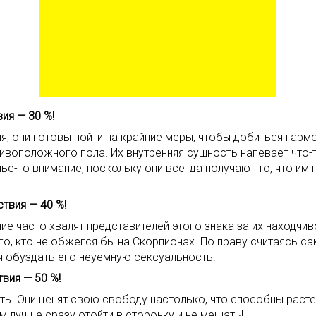
ия — 30 %!
, они готовы пойти на крайние меры, чтобы добиться гармо
ивоположного пола. Их внутренняя сущность напевает что-т
е-то внимание, поскольку они всегда получают то, что им 
твия — 40 %!
 часто хвалят представителей этого знака за их находчивос
го, кто не обжегся бы на Скорпионах. По праву считаясь 
я обуздать его неуемную сексуальность.
вия — 50 %!
ь. Они ценят свою свободу настолько, что способны расте
м лучше сразу отойти в сторонку и не мешать!