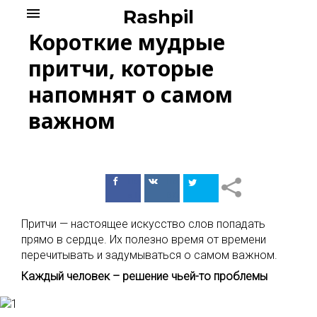
Skip
menu
Rashpil
to
Короткие мудрые
content
притчи, которые
напомнят о самом
важном
Поделиться
Поделиться
в Facebook
ВКонтакте
Притчи — настоящее искусство слов попадать
прямо в сердце. Их полезно время от времени
перечитывать и задумываться о самом важном.
Каждый человек – решение чьей-то проблемы