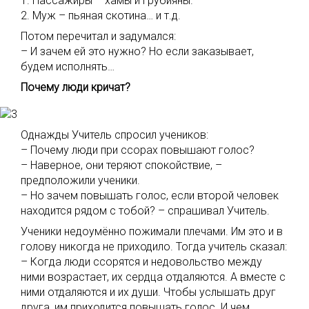
1. Пассажиры – хамы и грубияны.
2. Муж – пьяная скотина… и т.д.
Потом перечитал и задумался:
– И зачем ей это нужно? Но если заказывает,
будем исполнять…
Почему люди кричат?
Однажды Учитель спросил учеников:
– Почему люди при ссорах повышают голос?
– Наверное, они теряют спокойствие, –
предположили ученики.
– Но зачем повышать голос, если второй человек
находится рядом с тобой? – спрашивал Учитель.
Ученики недоумённо пожимали плечами. Им это и в
голову никогда не приходило. Тогда учитель сказал:
– Когда люди ссорятся и недовольство между
ними возрастает, их сердца отдаляются. А вместе с
ними отдаляются и их души. Чтобы услышать друг
друга, им приходится повышать голос. И чем