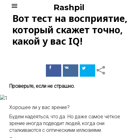
Skip
menu
Rashpil
to
Вот тест на восприятие,
content
который скажет точно,
какой у вас IQ!
Поделиться
Поделиться
в Facebook
ВКонтакте
Проверьте, если не страшно.
Хорошее ли у вас зрение?
Будем надеяться, что да. Но даже самое чёткое
зрение иногда подводит людей, когда они
сталкиваются с оптическими иллюзиями.