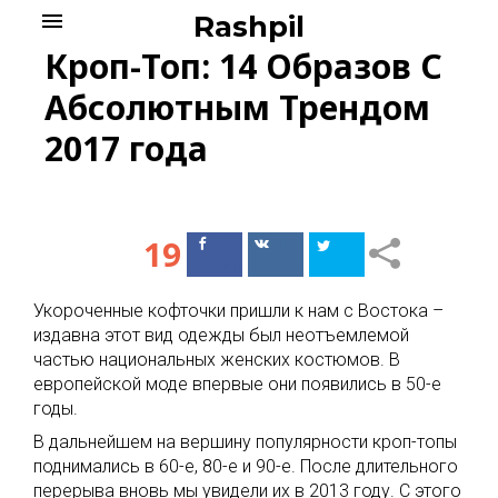
Skip
menu
Rashpil
to
Кроп-Топ: 14 Образов С
content
Абсолютным Трендом
2017 года
19
Поделиться
Поделиться
в Facebook
ВКонтакте
Укороченные кофточки пришли к нам с Востока –
издавна этот вид одежды был неотъемлемой
частью национальных женских костюмов. В
европейской моде впервые они появились в 50-е
годы.
В дальнейшем на вершину популярности кроп-топы
поднимались в 60-е, 80-е и 90-е. После длительного
перерыва вновь мы увидели их в 2013 году. С этого